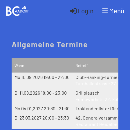
Login
Menü
Allgemeine Termine
Wann
Betreff
Mo 10.08.2026 19:00 - 22:00
Club-Ranking-Turnier
Turnhallestrasse 27, 8357
Di 11.08.2026 18:00 - 23:00
Grillplausch
Pumpwerkstr. 22; 8357 Gu
Mo 04.01.2027 20:30 - 21:30
Traktandenliste: für 42. G
Di 23.03.2027 20:00 - 23:30
42. Generalversammlung 
Restaurant Heidelberg, Sc